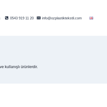
m
0543 919 11 20
info@ozplastiktekstil.com
e kullanışlı ürünlerdir.